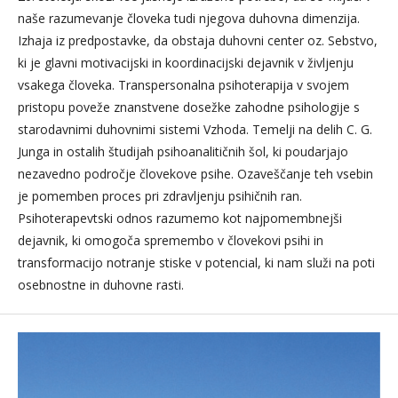
naše razumevanje človeka tudi njegova duhovna dimenzija.
Izhaja iz predpostavke, da obstaja duhovni center oz. Sebstvo,
ki je glavni motivacijski in koordinacijski dejavnik v življenju
vsakega človeka. Transpersonalna psihoterapija v svojem
pristopu poveže znanstvene dosežke zahodne psihologije s
starodavnimi duhovnimi sistemi Vzhoda. Temelji na delih C. G.
Junga in ostalih študijah psihoanalitičnih šol, ki poudarjajo
nezavedno področje človekove psihe. Ozaveščanje teh vsebin
je pomemben proces pri zdravljenju psihičnih ran.
Psihoterapevtski odnos razumemo kot najpomembnejši
dejavnik, ki omogoča spremembo v človekovi psihi in
transformacijo notranje stiske v potencial, ki nam služi na poti
osebnostne in duhovne rasti.