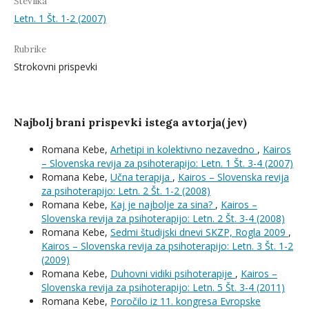
Številka
Letn. 1 Št. 1-2 (2007)
Rubrike
Strokovni prispevki
Najbolj brani prispevki istega avtorja(jev)
Romana Kebe,
Arhetipi in kolektivno nezavedno
,
Kairos
– Slovenska revija za psihoterapijo: Letn. 1 Št. 3-4 (2007)
Romana Kebe,
Učna terapija
,
Kairos – Slovenska revija
za psihoterapijo: Letn. 2 Št. 1-2 (2008)
Romana Kebe,
Kaj je najbolje za sina?
,
Kairos –
Slovenska revija za psihoterapijo: Letn. 2 Št. 3-4 (2008)
Romana Kebe,
Sedmi študijski dnevi SKZP, Rogla 2009
,
Kairos – Slovenska revija za psihoterapijo: Letn. 3 Št. 1-2
(2009)
Romana Kebe,
Duhovni vidiki psihoterapije
,
Kairos –
Slovenska revija za psihoterapijo: Letn. 5 Št. 3-4 (2011)
Romana Kebe,
Poročilo iz 11. kongresa Evropske